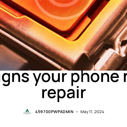
REPAIR
igns your phone
repair
459700PWPADMIN
May 11, 2024