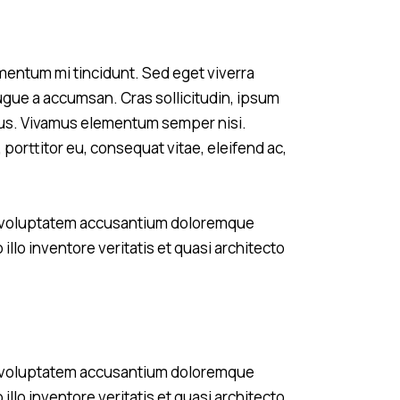
mentum mi tincidunt. Sed eget viverra
ugue a accumsan. Cras sollicitudin, ipsum
ibus. Vivamus elementum semper nisi.
 porttitor eu, consequat vitae, eleifend ac,
sit voluptatem accusantium doloremque
llo inventore veritatis et quasi architecto
sit voluptatem accusantium doloremque
llo inventore veritatis et quasi architecto