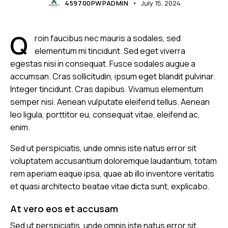
459700PWPADMIN
July 15, 2024
Q
roin faucibus nec mauris a sodales, sed
elementum mi tincidunt. Sed eget viverra
egestas nisi in consequat. Fusce sodales augue a
accumsan. Cras sollicitudin, ipsum eget blandit pulvinar.
Integer tincidunt. Cras dapibus. Vivamus elementum
semper nisi. Aenean vulputate eleifend tellus. Aenean
leo ligula, porttitor eu, consequat vitae, eleifend ac,
enim.
Sed ut perspiciatis, unde omnis iste natus error sit
voluptatem accusantium doloremque laudantium, totam
rem aperiam eaque ipsa, quae ab illo inventore veritatis
et quasi architecto beatae vitae dicta sunt, explicabo.
At vero eos et accusam
Sed ut perspiciatis, unde omnis iste natus error sit