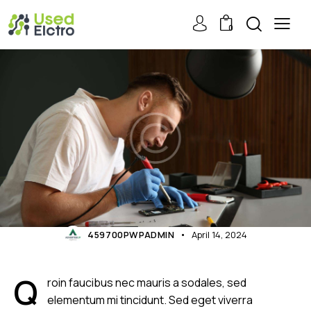
0
GADGETS
Best gaming gadgets every
player should own
459700PWPADMIN
April 14, 2024
Q
roin faucibus nec mauris a sodales, sed
elementum mi tincidunt. Sed eget viverra