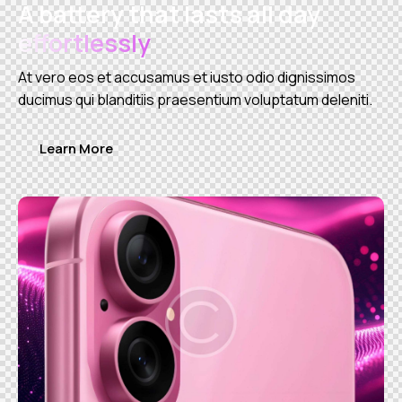
A battery that lasts all day
effortlessly
At vero eos et accusamus et iusto odio dignissimos
ducimus qui blanditiis praesentium voluptatum deleniti.
Learn More